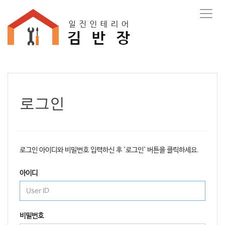
T
o
g
g
l
e
n
a
v
로그인
i
g
a
t
i
로그인 아이디와 비밀번호 입력하신 후 '로그인' 버튼을 클릭하세요.
o
n
아이디
비밀번호